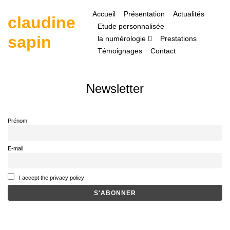
S
Accueil
Présentation
Actualités
k
claudine
i
Etude personnalisée
p
sapin
la numérologie
Prestations
t
Témoignages
Contact
o
c
o
n
Newsletter
t
e
n
Prénom
t
E-mail
I accept the privacy policy